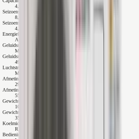
Capaciteit verwarmen
4,0 kW
Seizoensgebonden rendement (SEER)
8,6
Seizoensgebonden rendement (SCOP)
4,7
Energielabel
A++
Geluidsniveau binnenunit
Min 19 dB(A), Max 45 dB(A)
Geluidsniveau buitenunit
49 dB(A)
Luchtstroom binnenunit
Maximaal 618 m³/h
Afmetingen binnenunit (h x b x d)
299 x 798 x 219 mm
Afmetingen buitenunit (h x b x d)
550 x 800 x 285 mm
Gewicht binnenunit
10,5 kg
Gewicht buitenunit
35 kg
Koelmiddel
R32
Bedieningsopties