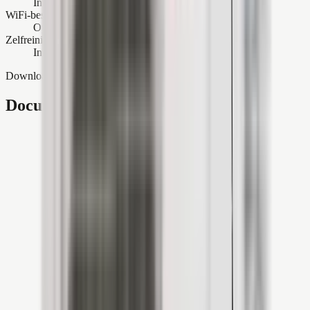
Infrarood afstandsbediening
WiFi-besturing
Optioneel
Zelfreinigende functie
Inbegrepen
Downloads
Documentatie