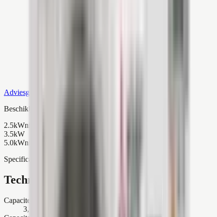
Adviesgesprek
Beschikbare capaciteit
2.5kW
niet beschikbaar
3.5kW
5.0kW
niet beschikbaar
Specificaties
Technische details
Capaciteit koelen
3,5 kW