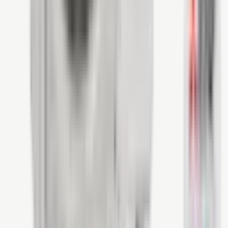
Over Blauvolt
→
Showroom
→
Vacatures
→
Klantenservice
→
Offerte aanvragen
→
050 214 14 74
Ma–Vr 08:00 – 16:00
Showroom
Produktieweg 8
9601 MA Hoogezand
Plan route