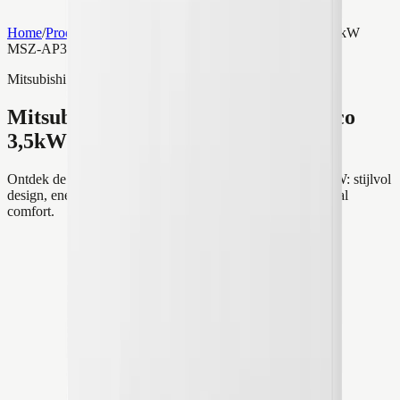
Home
/
Producten
/
Mitsubishi Electric Wandmodel Airco 3,5kW
MSZ-AP35VGK
Mitsubishi
Mitsubishi Electric Wandmodel Airco
3,5kW MSZ-AP35VGK
Ontdek de Mitsubishi Electric Wandmodel Airco van 3,5kW: stijlvol
design, energiezuinige koeling en verwarming voor optimaal
comfort.