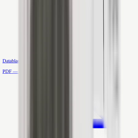
Datablad
PDF — Open in nieuw tabblad