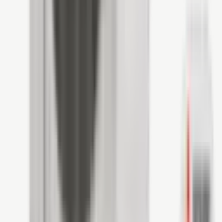
klaar voor morgen.
Bram & team staan klaar voor je
Nu bereikbaar
Warmtepompen
→
Zonnepanelen
→
Thuisbatterijen
→
Airconditioning
→
Laadpalen
→
Onderhoud
→