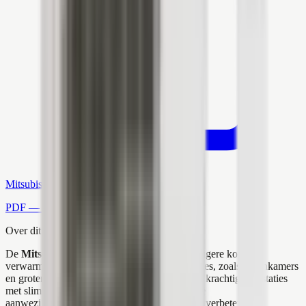
Mitsubishi Electric brochure
PDF — Open in nieuw tabblad
Over dit product
De
Mitsubishi Electric
airco biedt een krachtigere koel- en
verwarmingsoplossing voor middelgrote ruimtes, zoals woonkamers
en grotere slaapkamers. Dit model combineert krachtige prestaties
met slimme functies zoals de
I-See-sensor
, die
aanwezigheidsdetectie gebruikt om comfort te verbeteren en