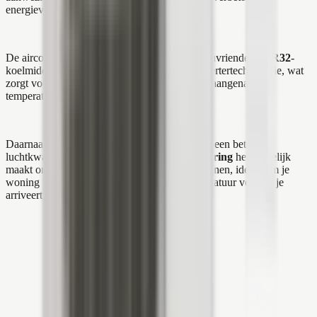
energieverbruik te verlagen.
De airconditioner maakt gebruik van het milieuvriendelijke
R32
-
koelmiddel en beschikt over een efficiënte invertertechnologie, wat
zorgt voor lage energiekosten en een constant aangename
temperatuur.
Daarnaast zorgt de zelfreinigende functie voor een betere
luchtkwaliteit, terwijl de optionele
WiFi-besturing
het mogelijk
maakt om de airconditioner op afstand te bedienen, ideaal om je
woning voor te bereiden op de perfecte temperatuur voordat je
arriveert.
Klaar voor morgen?
Vraag je vrijblijvende offerte aan, wij
komen persoonlijk bij je langs.