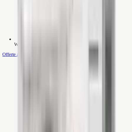
WiFi-module niet standaard inbegrepen
Offerte aanvragen