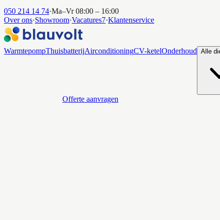
050 214 14 74
·
Ma–Vr 08:00 – 16:00
Over ons
·
Showroom
·
Vacatures
7
·
Klantenservice
Warmtepomp
Thuisbatterij
Airconditioning
CV-ketel
Onderhoud
Alle d
Offerte aanvragen