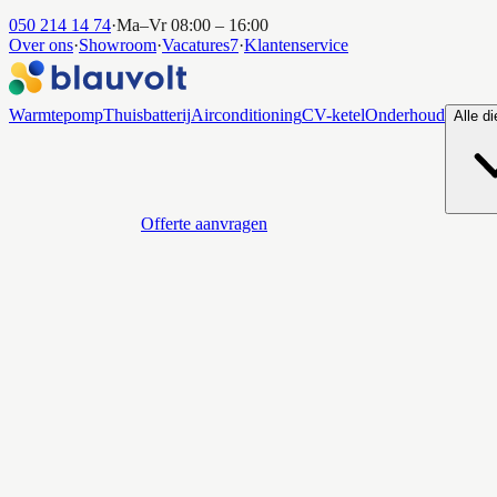
050 214 14 74
·
Ma–Vr 08:00 – 16:00
Over ons
·
Showroom
·
Vacatures
7
·
Klantenservice
Warmtepomp
Thuisbatterij
Airconditioning
CV-ketel
Onderhoud
Alle d
Offerte aanvragen