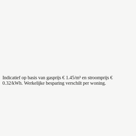
−
49
%
Na 10 jaar
€
10.630
Incl. subsidie
€
3.000
Indicatief op basis van gasprijs €
1.45
/m³ en stroomprijs €
0.32
/kWh. Werkelijke besparing verschilt per woning.