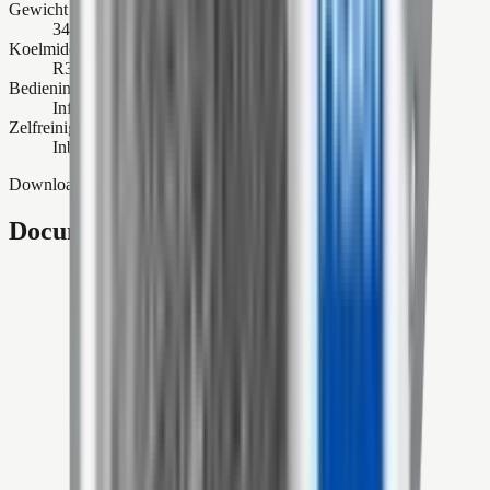
Gewicht buitenunit
34,5 kg
Koelmiddel
R32
Bedieningsopties
Infrarood afstandsbediening, hOn Smart Home App
Zelfreinigende functie
Inbegrepen
Downloads
Documentatie