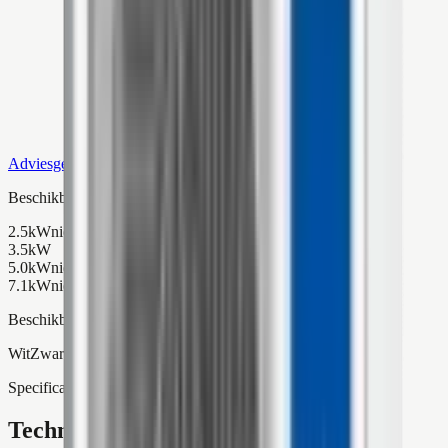
Adviesgesprek
Beschikbare capaciteit
2.5kW
niet beschikbaar
3.5kW
5.0kW
niet beschikbaar
7.1kW
niet beschikbaar
Beschikbare kleuren
Wit
Zwart
Specificaties
Technische details