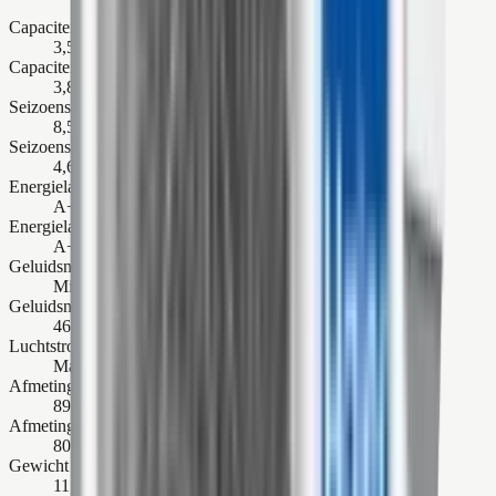
Capaciteit koelen
3,5 kW
Capaciteit verwarmen
3,8 kW
Seizoensgebonden rendement (SEER)
8,5
Seizoensgebonden rendement (SCOP)
4,6
Energielabel koelen
A+++
Energielabel verwarmen
A++
Geluidsniveau binnenunit
Minimaal 20 dB(A)
Geluidsniveau buitenunit
46 dB(A)
Luchtstroom binnenunit
Maximaal 700 m³/h
Afmetingen binnenunit (h x b x d)
895 x 313 x 236 mm
Afmetingen buitenunit (h x b x d)
800 x 275 x 553 mm
Gewicht binnenunit
11,6 kg