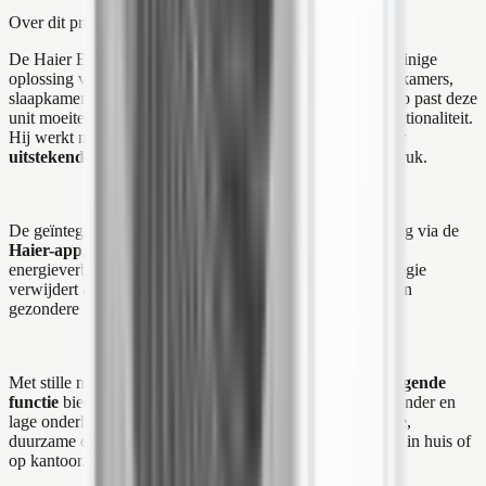
Over dit product
De Haier Expert airconditioner is een premium, energiezuinige
oplossing voor koeling en verwarming, ideaal voor woonkamers,
slaapkamers en kantoren. Met een
strak, modern
ontwerp past deze
unit moeiteloos in elk interieur en biedt zowel stijl als functionaliteit.
Hij werkt met het milieuvriendelijke R32-koelmiddel voor
uitstekende prestaties
en een lagere ecologische voetafdruk.
De geïntegreerde WiFi-module maakt bediening eenvoudig via de
Haier-app
, waarmee je temperatuur, programma’s en
energieverbruik kunt beheren. De luchtzuiveringstechnologie
verwijdert allergenen, stof en geuren, voor een schonere en
gezondere leefomgeving.
Met stille modus, slimme luchtstroomregeling en
zelfreinigende
functie
biedt de Haier Expert comfort, minimale geluidshinder en
lage onderhoudsvereisten. Kortom, het is een betrouwbare,
duurzame en geavanceerde keuze voor klimaatbeheersing in huis of
op kantoor.