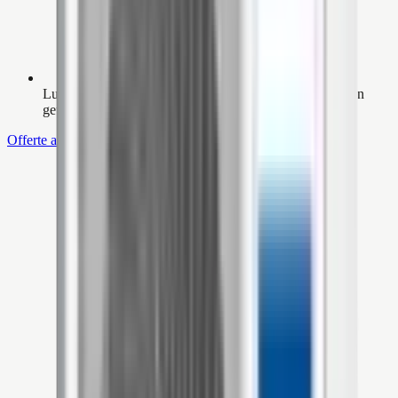
Luchtzuiveringstechnologie verwijdert allergenen, stof en
geuren
Offerte aanvragen