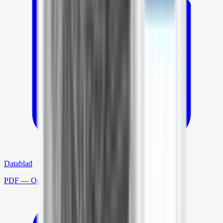
Datablad
PDF — Open in nieuw tabblad