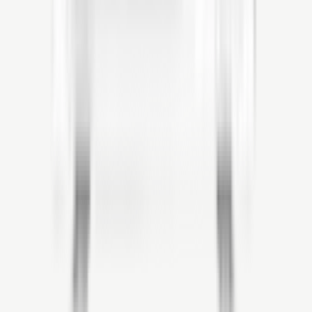
Warmtepompen
→
Zonnepanelen
→
Thuisbatterijen
→
Airconditioning
→
Laadpalen
→
Onderhoud
→
Over Blauvolt
→
Showroom
→
Vacatures
→
Klantenservice
→
Offerte aanvragen
→
050 214 14 74
Ma–Vr 08:00 – 16:00