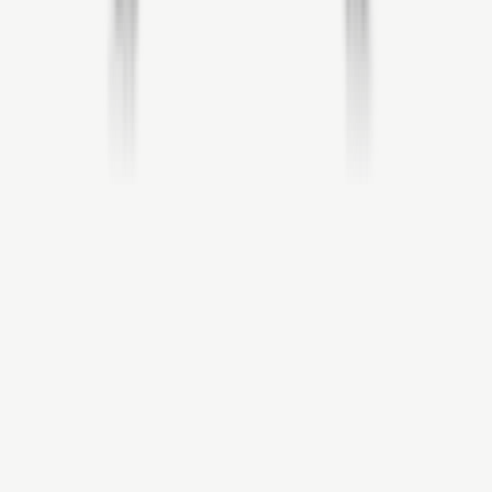
Showroom
Produktieweg 8
9601 MA Hoogezand
Plan route