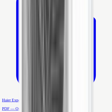
Haier Expert Productblad
PDF — Open in nieuw tabblad