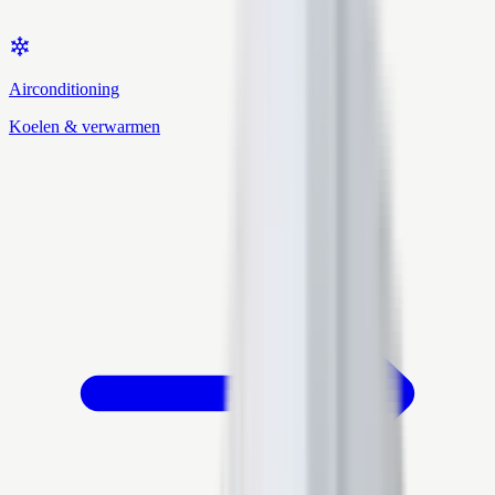
Airconditioning
Koelen & verwarmen