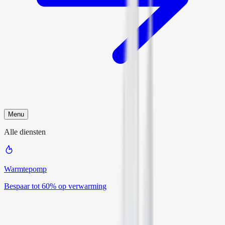
Menu
Alle diensten
Warmtepomp
Bespaar tot 60% op verwarming