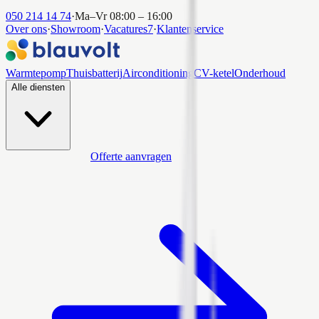
050 214 14 74
·
Ma–Vr 08:00 – 16:00
Over ons
·
Showroom
·
Vacatures
7
·
Klantenservice
Warmtepomp
Thuisbatterij
Airconditioning
CV-ketel
Onderhoud
Alle diensten
Offerte aanvragen