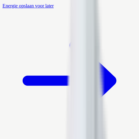
Energie opslaan voor later