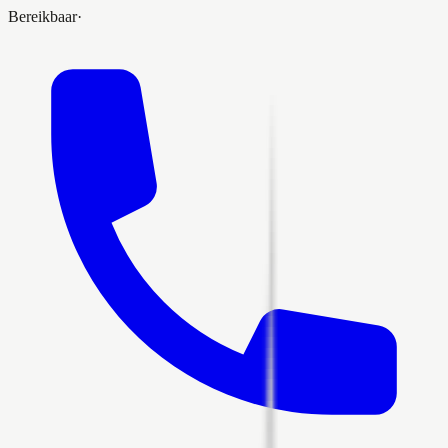
Bereikbaar
·