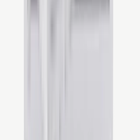
Produktieweg 8
9601 MA Hoogezand
Plan route