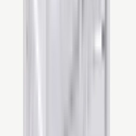
Direct bellen
klaar voor morgen.
Bram & team staan klaar voor je
Nu bereikbaar
Warmtepompen
→
Zonnepanelen
→