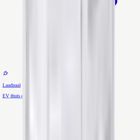
Laadpaal
EV thuis opladen