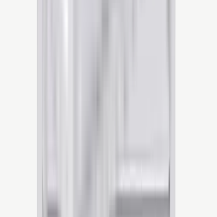
Thuisbatterijen
→
Airconditioning
→
Laadpalen
→
Onderhoud
→
Over Blauvolt
→
Showroom
→
Vacatures
→
Klantenservice
→
Offerte aanvragen
→
050 214 14 74
Ma–Vr 08:00 – 16:00
Showroom