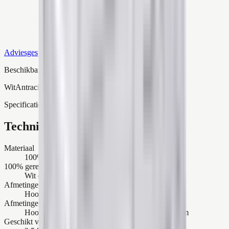
Adviesgesprek
Beschikbare kleuren
Wit
Antraciet
Grijs
Specificaties
Technische details
Materiaal
100% gerecycled kunststof
100% gerecycled kunststof
Wit (RAL 9010)
Afmetingen buitenzijde
Hoogte: 85 cm | Breedte: 105 cm | Diepte: 54 cm
Afmetingen binnenzijde
Hoogte: 79,5 cm | Breedte: 100 cm | Diepte: 52 cm
Geschikt voor buitenunits