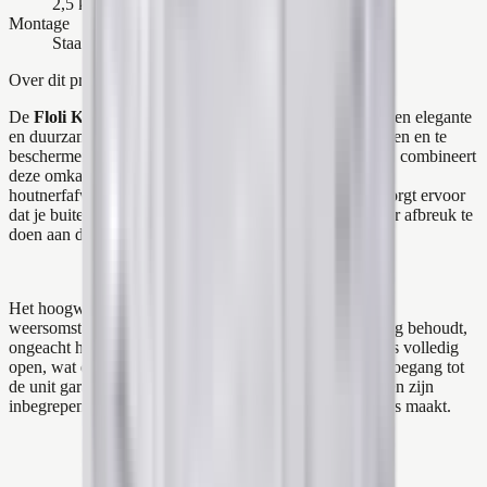
2,5 kW – 3,5 kW – 5,0 kW
Montage
Staand
Over dit product
De
Floli Kunststof Airco Cover
in houtlook wit biedt een elegante
en duurzame oplossing om je airco-buitenunit te verbergen en te
beschermen. Gemaakt van
100% gerecycled kunststof
, combineert
deze omkasting milieuvriendelijkheid met een stijlvolle
houtnerfafwerking in een frisse witte tint. Dit ontwerp zorgt ervoor
dat je buitenunit naadloos opgaat in de omgeving, zonder afbreuk te
doen aan de functionaliteit.
Het hoogwaardige materiaal is bestand tegen diverse
weersomstandigheden, waardoor het zijn fraaie uitstraling behoudt,
ongeacht het seizoen. De achterzijde van de omkasting is volledig
open, wat een optimale luchtcirculatie en gemakkelijke toegang tot
de unit garandeert. Alle benodigde bevestigingsmaterialen zijn
inbegrepen, wat de installatie eenvoudig en probleemloos maakt.
Klaar voor morgen?