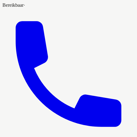
Bereikbaar
·