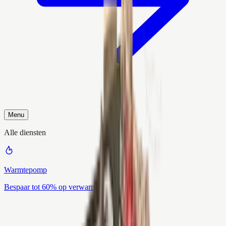
Menu
Alle diensten
Warmtepomp
Bespaar tot 60% op verwarming