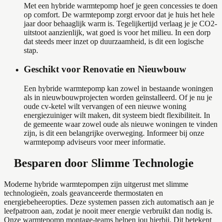
Met een hybride warmtepomp hoef je geen concessies te doen
op comfort. De warmtepomp zorgt ervoor dat je huis het hele
jaar door behaaglijk warm is. Tegelijkertijd verlaag je je CO2-
uitstoot aanzienlijk, wat goed is voor het milieu. In een dorp
dat steeds meer inzet op duurzaamheid, is dit een logische
stap.
Geschikt voor Renovatie en Nieuwbouw
Een hybride warmtepomp kan zowel in bestaande woningen
als in nieuwbouwprojecten worden geïnstalleerd. Of je nu je
oude cv-ketel wilt vervangen of een nieuwe woning
energiezuiniger wilt maken, dit systeem biedt flexibiliteit. In
de gemeente waar zowel oude als nieuwe woningen te vinden
zijn, is dit een belangrijke overweging. Informeer bij onze
warmtepomp adviseurs voor meer informatie.
Besparen door Slimme Technologie
Moderne hybride warmtepompen zijn uitgerust met slimme
technologieën, zoals geavanceerde thermostaten en
energiebeheeropties. Deze systemen passen zich automatisch aan je
leefpatroon aan, zodat je nooit meer energie verbruikt dan nodig is.
Onze warmtepomp montage-teams helpen jou hierbij. Dit betekent