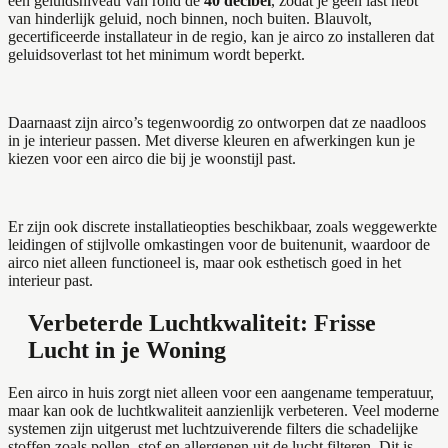
een geluidsniveau van rond de
40 decibel
, zodat je geen last hebt
van hinderlijk geluid, noch binnen, noch buiten. Blauvolt,
gecertificeerde installateur in de regio, kan je airco zo installeren dat
geluidsoverlast tot het minimum wordt beperkt.
Daarnaast zijn airco’s tegenwoordig zo ontworpen dat ze naadloos
in je interieur passen. Met diverse kleuren en afwerkingen kun je
kiezen voor een airco die bij je woonstijl past.
Er zijn ook discrete installatieopties beschikbaar, zoals weggewerkte
leidingen of stijlvolle omkastingen voor de buitenunit, waardoor de
airco niet alleen functioneel is, maar ook esthetisch goed in het
interieur past.
Verbeterde Luchtkwaliteit: Frisse
Lucht in je Woning
Een airco in huis zorgt niet alleen voor een aangename temperatuur,
maar kan ook de luchtkwaliteit aanzienlijk verbeteren. Veel moderne
systemen zijn uitgerust met luchtzuiverende filters die schadelijke
stoffen zoals pollen, stof en allergenen uit de lucht filteren. Dit is