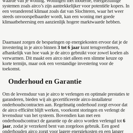
waarde van je woning. Woningen met moderne, energiezuinige
systemen zoals airco’s zijn aantrekkelijker voor potentiële kopers. In
een veranderend klimaat zoals dat van Slochteren, waar het weer
steeds onvoorspelbaarder wordt, kan een woning met goede
klimaatbeheersing een aanzienlijk hogere marktwaarde hebben.
Daarnaast zorgen de besparingen op energiekosten ervoor dat je de
investering in je airco binnen
3 tot 6 jaar
kunt terugverdienen,
afhankelijk van hoe vaak je de airco gebruikt voor zowel koelen als
verwarmen. Dit maakt een airco niet alleen een slimme keuze op
korte termijn, maar ook een verstandige investering voor de
toekomst.
Onderhoud en Garantie
Om de levensduur van je airco te verlengen en optimale prestaties te
garanderen, bieden wij als gecertificeerde airco-installateur
onderhoudscontracten aan. Regelmatig onderhoud zorgt ervoor dat
de airco efficiënt blijft werken, voorkomt storingen en verlengt de
levensduur van het systeem. Bovendien kan met een
onderhoudscontract de garantie op de airco worden verlengd tot
6
jaar
, zodat je verzekerd bent van zorgeloos gebruik. Een goed
onderhouden airco zorgt voor lagere energiekosten en een langer