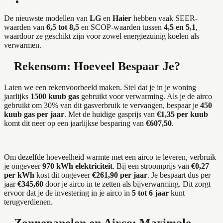
De nieuwste modellen van
LG
en
Haier
hebben vaak SEER-
waarden van
6,5 tot 8,5
en SCOP-waarden tussen
4,5 en 5,1
,
waardoor ze geschikt zijn voor zowel energiezuinig koelen als
verwarmen.
Rekensom: Hoeveel Bespaar Je?
Laten we een rekenvoorbeeld maken. Stel dat je in je woning
jaarlijks
1500 kuub gas
gebruikt voor verwarming. Als je de airco
gebruikt om 30% van dit gasverbruik te vervangen, bespaar je
450
kuub gas per jaar
. Met de huidige gasprijs van
€1,35 per kuub
komt dit neer op een jaarlijkse besparing van
€607,50
.
Om dezelfde hoeveelheid warmte met een airco te leveren, verbruik
je ongeveer
970 kWh elektriciteit
. Bij een stroomprijs van
€0,27
per kWh
kost dit ongeveer
€261,90 per jaar
. Je bespaart dus per
jaar
€345,60
door je airco in te zetten als bijverwarming. Dit zorgt
ervoor dat je de investering in je airco in
5 tot 6 jaar
kunt
terugverdienen.