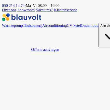
050 214 14 74
·
Ma–Vr 08:00 – 16:00
Over ons
·
Showroom
·
Vacatures
7
·
Klantenservice
Warmtepomp
Thuisbatterij
Airconditioning
CV-ketel
Onderhoud
Alle d
Offerte aanvragen