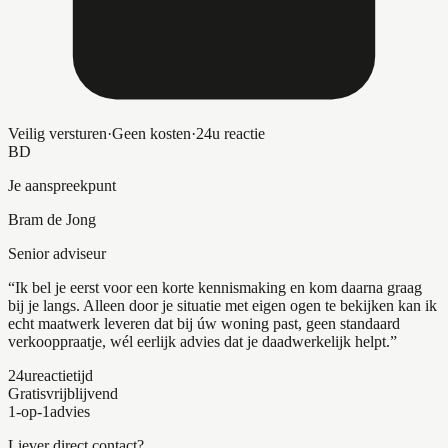
Veilig versturen
·
Geen kosten
·
24u reactie
BD
Je aanspreekpunt
Bram de Jong
Senior adviseur
“Ik bel je eerst voor een korte kennismaking en kom daarna graag
bij je langs. Alleen door je situatie met eigen ogen te bekijken kan ik
echt maatwerk leveren dat bij úw woning past, geen standaard
verkooppraatje, wél eerlijk advies dat je daadwerkelijk helpt.”
24u
reactietijd
Gratis
vrijblijvend
1-op-1
advies
Liever direct contact?