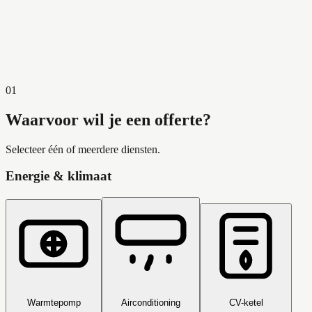
4,9
op Google
01
Waarvoor wil je een offerte?
Selecteer één of meerdere diensten.
Energie & klimaat
Warmtepomp
Airconditioning
CV-ketel