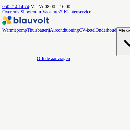
050 214 14 74
·
Ma–Vr 08:00 – 16:00
Over ons
·
Showroom
·
Vacatures
7
·
Klantenservice
Warmtepomp
Thuisbatterij
Airconditioning
CV-ketel
Onderhoud
Alle d
Offerte aanvragen