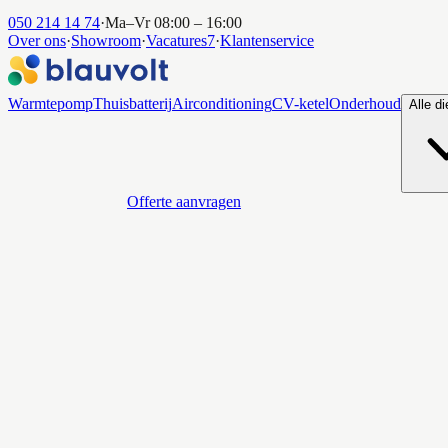
050 214 14 74
·
Ma–Vr 08:00 – 16:00
Over ons
·
Showroom
·
Vacatures
7
·
Klantenservice
Warmtepomp
Thuisbatterij
Airconditioning
CV-ketel
Onderhoud
Alle d
Offerte aanvragen