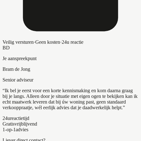
Veilig versturen
·
Geen kosten
·
24u reactie
BD
Je aanspreekpunt
Bram de Jong
Senior adviseur
“Ik bel je eerst voor een korte kennismaking en kom daarna graag
bij je langs. Alleen door je situatie met eigen ogen te bekijken kan ik
echt maatwerk leveren dat bij úw woning past, geen standaard
verkooppraatje, wél eerlijk advies dat je daadwerkelijk helpt.”
24u
reactietijd
Gratis
vrijblijvend
1-op-1
advies
Liever direct contact?