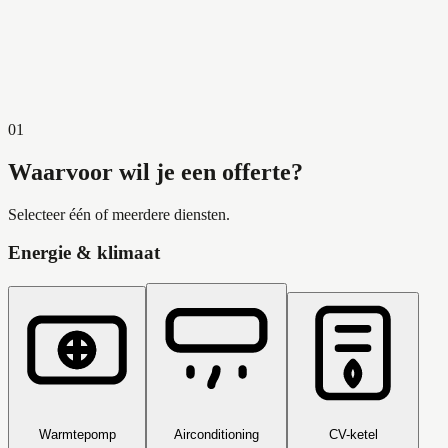
4,9
op Google
01
Waarvoor wil je een offerte?
Selecteer één of meerdere diensten.
Energie & klimaat
Warmtepomp
Airconditioning
CV-ketel